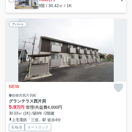
3階 / 30.42㎡ / 1K
アパート
NEW
前橋市西片貝町
グランテラス西片貝
5.9
万円
管理/共益費4,000円
30.03㎡ (1K) /築8年 /2階建
上毛電鉄「三俣」駅 徒歩4分
駐輪場
オートロック