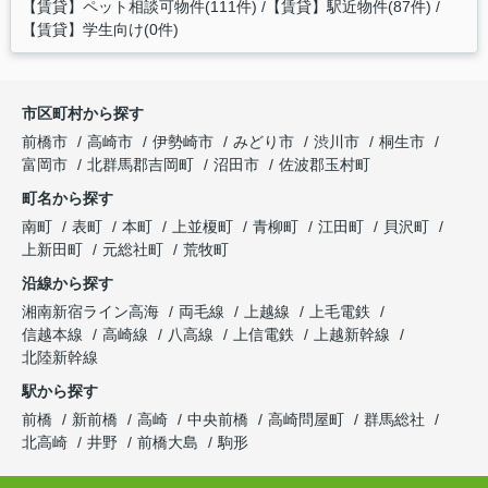
【賃貸】ペット相談可物件(111件)
【賃貸】駅近物件(87件)
【賃貸】学生向け(0件)
市区町村から探す
前橋市
高崎市
伊勢崎市
みどり市
渋川市
桐生市
富岡市
北群馬郡吉岡町
沼田市
佐波郡玉村町
町名から探す
南町
表町
本町
上並榎町
青柳町
江田町
貝沢町
上新田町
元総社町
荒牧町
沿線から探す
湘南新宿ライン高海
両毛線
上越線
上毛電鉄
信越本線
高崎線
八高線
上信電鉄
上越新幹線
北陸新幹線
駅から探す
前橋
新前橋
高崎
中央前橋
高崎問屋町
群馬総社
北高崎
井野
前橋大島
駒形