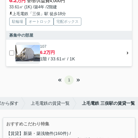
6.2
万円
管理/共益費4,000円
33.61㎡ (1K) /築4年 /2階建
上毛電鉄「三俣」駅 徒歩18分
駐輪場
オートロック
宅配ボックス
募集中の部屋
107
6.2万円
1階 / 33.61㎡ / 1K
1
駅から探す
上毛電鉄の賃貸一覧
上毛電鉄 三俣駅の賃貸一覧
おすすめこだわり特集
【賃貸】新築・築浅物件(160件)