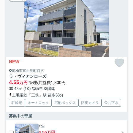
NEW
前橋市富士見町時沢
ラ・ヴィアンローズ
4.55
万円
管理/共益費1,800円
30.42㎡ (1K) /築5年 /3階建
上毛電鉄「三俣」駅 徒歩53分
駐輪場
オートロック
宅配ボックス
防犯カメラ
公共下水
募集中の部屋
304
4.55万円