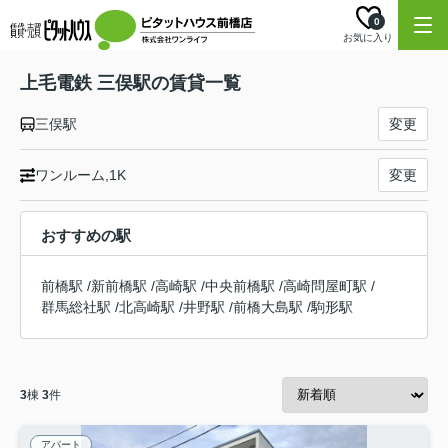
0
お気に入り
上毛電鉄 三俣駅の賃貸一覧
三俣駅
変更
ワンルーム,1K
変更
おすすめの駅
前橋駅
/
新前橋駅
/
高崎駅
/
中央前橋駅
/
高崎問屋町駅
/
群馬総社駅
/
北高崎駅
/
井野駅
/
前橋大島駅
/
駒形駅
3
棟
3
件
アパート