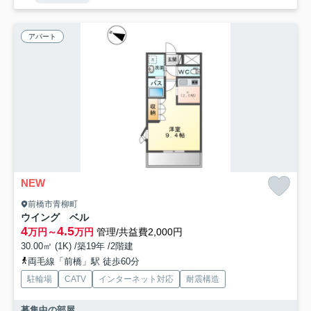
アパート
NEW
前橋市青柳町
ウイング ベル
4
4.5
万円～
万円
管理/共益費2,000円
30.00㎡ (1K) /築19年 /2階建
両毛線「前橋」駅 徒歩60分
駐輪場
CATV
インターネット対応
耐震構造
募集中の部屋