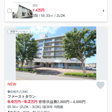
201
7.4万円
2階 / 55.33㎡ / 2LDK
賃貸マンション
NEW
前橋市六供町
ファーストタウン
6.6
8.2
万円～
万円
管理/共益費2,000円～4,000円
65.34㎡ (2LDK～3LDK) /築36年 /6階建