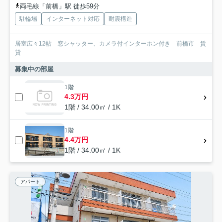
両毛線「前橋」駅 徒歩59分
駐輪場
インターネット対応
耐震構造
居室広々12帖 窓シャッター、カメラ付インターホン付き 前橋市 賃
貸
募集中の部屋
1階
4.3万円
1階 / 34.00㎡ / 1K
1階
4.4万円
1階 / 34.00㎡ / 1K
アパート