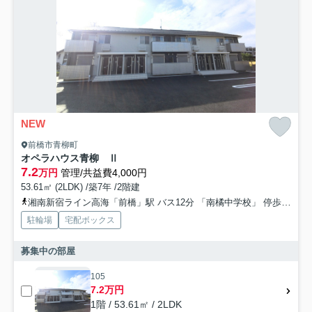
NEW
前橋市青柳町
オペラハウス青柳 Ⅱ
7.2
万円
管理/共益費4,000円
53.61㎡ (2LDK) /築7年 /2階建
湘南新宿ライン高海「前橋」駅 バス12分 「南橘中学校」 停歩8分
駐輪場
宅配ボックス
募集中の部屋
105
7.2万円
1階 / 53.61㎡ / 2LDK