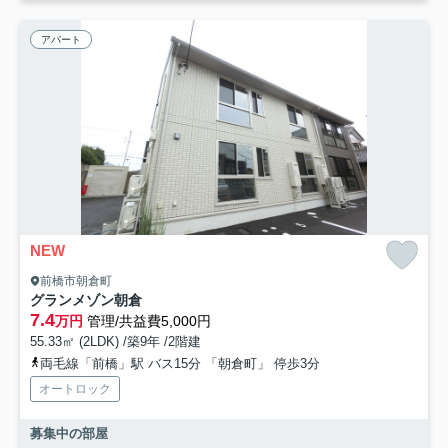
アパート
NEW
前橋市朝倉町
グランメゾン朝倉
7.4
万円
管理/共益費5,000円
55.33㎡ (2LDK) /築9年 /2階建
両毛線「前橋」駅 バス15分 「朝倉町」 停歩3分
オートロック
募集中の部屋