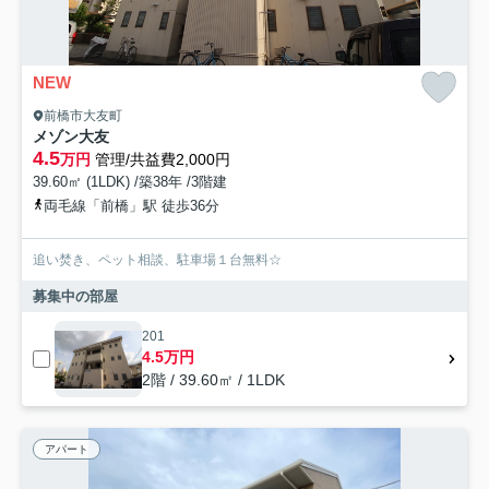
NEW
前橋市大友町
メゾン大友
4.5
万円
管理/共益費2,000円
39.60㎡ (1LDK) /築38年 /3階建
両毛線「前橋」駅 徒歩36分
追い焚き、ペット相談、駐車場１台無料☆
募集中の部屋
201
4.5万円
2階 / 39.60㎡ / 1LDK
アパート