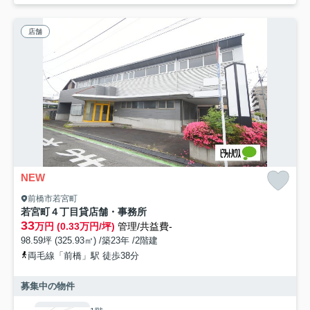
店舗
NEW
前橋市若宮町
若宮町４丁目貸店舗・事務所
33
万円 (0.33万円/坪)
管理/共益費-
98.59坪 (325.93㎡) /築23年 /2階建
両毛線「前橋」駅 徒歩38分
募集中の物件