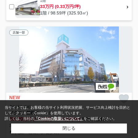
1階
33万円 (0.33万円/坪)
1階 / 98.59坪 (325.93㎡)
店舗一部
NEW
前橋市表町
当サイトでは、お客様の当サイト利用状況把握、サービス向上検討を目的と
アクエル前橋テナント
して、クッキー（Cookie）を使用しています。
38.20
詳しくは、当社の
「Cookieの取扱いについて」
をご確認ください。
万円 (1.07万円～5.97万円/坪)
管理/共益費0円
33.32坪～35.58坪 (110.18㎡～117.65㎡) /築39年 /7階建
閉じる
両毛線「前橋」駅 徒歩1分