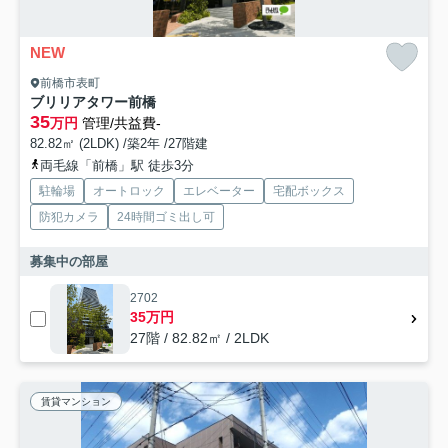
NEW
前橋市表町
ブリリアタワー前橋
35
万円
管理/共益費-
82.82㎡ (2LDK) /築2年 /27階建
両毛線「前橋」駅 徒歩3分
駐輪場
オートロック
エレベーター
宅配ボックス
防犯カメラ
24時間ゴミ出し可
募集中の部屋
2702
35万円
27階 / 82.82㎡ / 2LDK
賃貸マンション