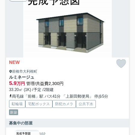
NEW
前橋市大利根町
ルミネージュ
5.9
万円
管理/共益費2,300円
33.20㎡ (1K) /予定 /2階建
両毛線「前橋」駅 バス41分 「上新田郵便局」 停歩5分
駐輪場
宅配ボックス
防犯カメラ
公共下水
新築
募集中の部屋
102