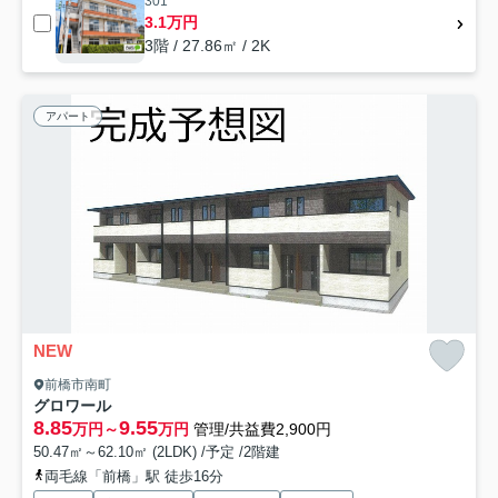
301
3.1万円
3階 / 27.86㎡ / 2K
アパート
NEW
前橋市南町
グロワール
8.85
9.55
万円～
万円
管理/共益費2,900円
50.47㎡～62.10㎡ (2LDK) /予定 /2階建
両毛線「前橋」駅 徒歩16分