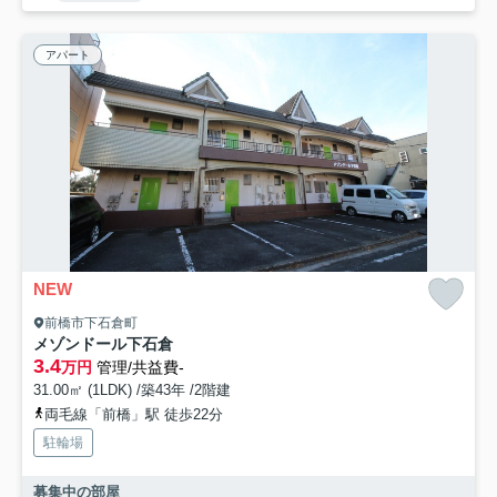
アパート
NEW
前橋市下石倉町
メゾンドール下石倉
3.4
万円
管理/共益費-
31.00㎡ (1LDK) /築43年 /2階建
両毛線「前橋」駅 徒歩22分
駐輪場
募集中の部屋