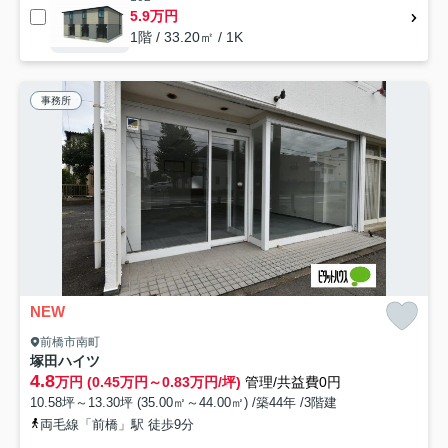
5.9万円
1階 / 33.20㎡ / 1K
事務所
NEW
前橋市南町
塚田ハイツ
4.8
万円 (0.45万円～0.83万円/坪)
管理/共益費0円
10.58坪～13.30坪 (35.00㎡～44.00㎡) /築44年 /3階建
両毛線「前橋」駅 徒歩9分