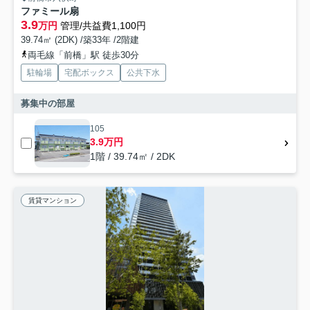
ファミール扇
3.9
万円
管理/共益費1,100円
39.74㎡ (2DK) /築33年 /2階建
両毛線「前橋」駅 徒歩30分
駐輪場
宅配ボックス
公共下水
募集中の部屋
105
3.9万円
1階 / 39.74㎡ / 2DK
賃貸マンション