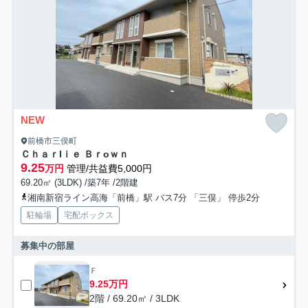
NEW
前橋市三俣町
Ｃｈａｒlｉｅ Ｂｒoｗｎ
9.25
万円
管理/共益費5,000円
69.20㎡ (3LDK) /築7年 /2階建
湘南新宿ライン高海「前橋」駅 バス7分 「三俣」 停歩2分
駐輪場
宅配ボックス
募集中の部屋
Ｆ
9.25万円
2階 / 69.20㎡ / 3LDK