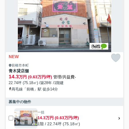
NEW
前橋市本町
青木貸店舗
14.3
万円 (0.63万円/坪)
管理/共益費-
22.74坪 (75.18㎡) /築28年 /1階建
両毛線「前橋」駅 徒歩14分
募集中の物件
一括
14.3万円 (0.63万円/坪)
1階 / 22.74坪 (75.18㎡)