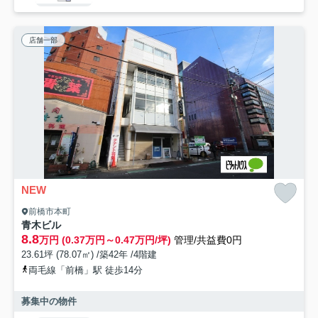
店舗一部
NEW
前橋市本町
青木ビル
8.8
万円 (0.37万円～0.47万円/坪)
管理/共益費0円
23.61坪 (78.07㎡) /築42年 /4階建
両毛線「前橋」駅 徒歩14分
募集中の物件