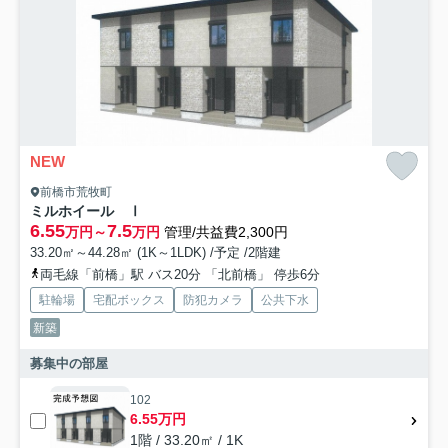
NEW
前橋市荒牧町
ミルホイール Ⅰ
6.55
7.5
万円～
万円
管理/共益費2,300円
33.20㎡～44.28㎡ (1K～1LDK) /予定 /2階建
両毛線「前橋」駅 バス20分 「北前橋」 停歩6分
駐輪場
宅配ボックス
防犯カメラ
公共下水
新築
募集中の部屋
102
6.55万円
1階 / 33.20㎡ / 1K