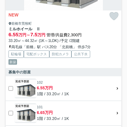
NEW
前橋市荒牧町
ミルホイール Ⅱ
6.55
7.5
万円～
万円
管理/共益費2,300円
33.20㎡～44.32㎡ (1K～1LDK) /予定 /2階建
両毛線「前橋」駅 バス20分 「北前橋」 停歩7分
駐輪場
宅配ボックス
防犯カメラ
公共下水
新築
募集中の部屋
102
6.55万円
1階 / 33.20㎡ / 1K
101
6.65万円
1階 / 33.20㎡ / 1K