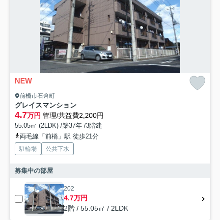
NEW
前橋市石倉町
グレイスマンション
4.7
万円
管理/共益費2,200円
55.05㎡ (2LDK) /築37年 /3階建
両毛線「前橋」駅 徒歩21分
駐輪場
公共下水
募集中の部屋
202
4.7万円
2階 / 55.05㎡ / 2LDK