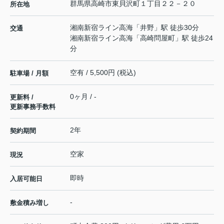
群馬県
高崎市
東貝沢町
１丁目２２－２０
所在地
湘南新宿ライン高海
「
井野
」駅 徒歩30分
交通
湘南新宿ライン高海
「
高崎問屋町
」駅 徒歩24
分
空有 / 5,500円 (税込)
駐車場 / 月額
0ヶ月 / -
更新料 /
更新事務手数料
2年
契約期間
空家
現況
即時
入居可能日
-
敷金積み増し