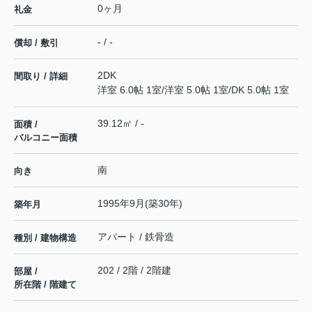
0ヶ月
礼金
- / -
償却 / 敷引
2DK
間取り / 詳細
洋室 6.0帖 1室
/
洋室 5.0帖 1室
/
DK 5.0帖 1室
39.12㎡ / -
面積 /
バルコニー面積
南
向き
1995年9月(築30年)
築年月
アパート / 鉄骨造
種別 / 建物構造
202 / 2階 / 2階建
部屋 /
所在階 / 階建て