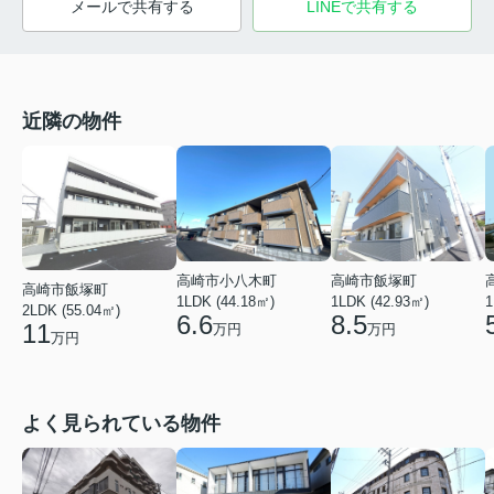
メールで共有する
LINEで共有する
近隣の物件
高崎市小八木町
高崎市飯塚町
高崎市飯塚町
1LDK (44.18㎡)
1LDK (42.93㎡)
1
2LDK (55.04㎡)
6.6
8.5
11
万円
万円
万円
よく見られている物件