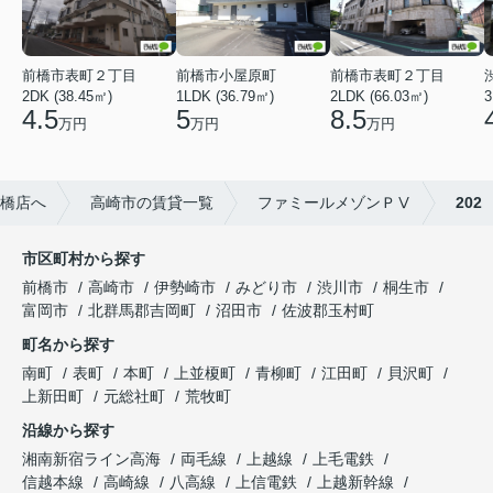
前橋市表町２丁目
前橋市小屋原町
前橋市表町２丁目
2DK (38.45㎡)
1LDK (36.79㎡)
2LDK (66.03㎡)
3
4.5
5
8.5
万円
万円
万円
橋店へ
高崎市の賃貸一覧
ファミールメゾンＰⅤ
202
市区町村から探す
前橋市
高崎市
伊勢崎市
みどり市
渋川市
桐生市
富岡市
北群馬郡吉岡町
沼田市
佐波郡玉村町
町名から探す
南町
表町
本町
上並榎町
青柳町
江田町
貝沢町
上新田町
元総社町
荒牧町
沿線から探す
湘南新宿ライン高海
両毛線
上越線
上毛電鉄
信越本線
高崎線
八高線
上信電鉄
上越新幹線