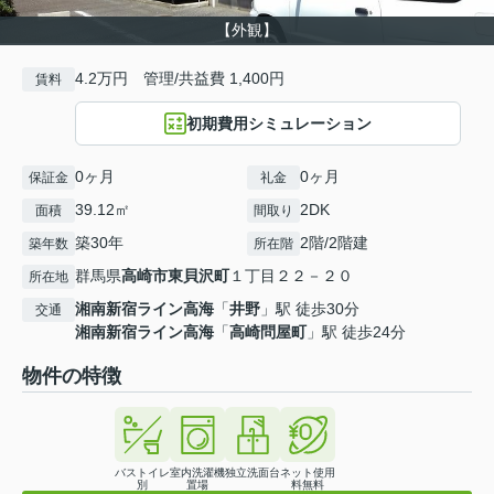
【外観】
4.2万円 管理/共益費 1,400円
賃料
初期費用シミュレーション
0ヶ月
0ヶ月
保証金
礼金
39.12㎡
2DK
面積
間取り
築30年
2階/2階建
築年数
所在階
群馬県
高崎市
東貝沢町
１丁目２２－２０
所在地
湘南新宿ライン高海
「
井野
」駅 徒歩30分
交通
湘南新宿ライン高海
「
高崎問屋町
」駅 徒歩24分
物件の特徴
バストイレ
室内洗濯機
独立洗面台
ネット使用
別
置場
料無料