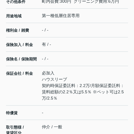
町内会費:300円 クリーニング費用:6万円
その他条件
第一種低層住居専用
用途地域
- / -
権利金 / 雑費
有 / -
保険加入 / 料金
- / -
保険名 / 保険期間
必加入
保証会社 / 料金
ハウスリーブ
契約時保証委託料：2.2万/月額保証委託料：
賃料総額の2.2％又は5.5％ ※ペット可は2.5
万/2.5％
-
特優賃
仲介 / 一般
取引態様 /
賃貸区分