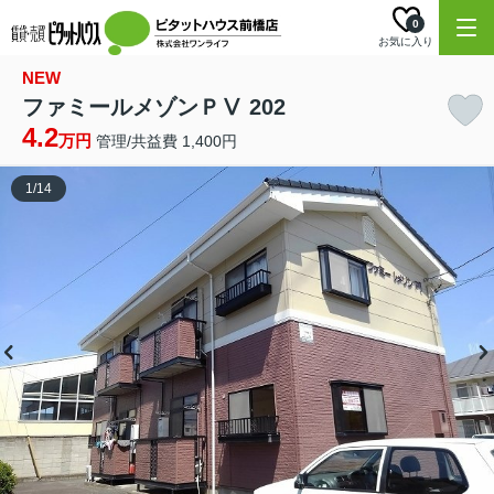
0
お気に入り
NEW
ファミールメゾンＰⅤ 202
4.2
万円
管理/共益費 1,400円
1
/
14