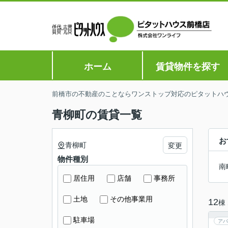
ホーム
賃貸物件を探す
前橋市の不動産のことならワンストップ対応のピタットハ
青柳町の賃貸一覧
お
青柳町
変更
物件種別
南
居住用
店舗
事務所
土地
その他事業用
12
棟
駐車場
アパ