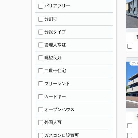
バリアフリー
分割可
分譲タイプ
管理人常駐
眺望良好
アパ
二世帯住宅
フリーレント
カードキー
オープンハウス
外国人可
ガスコンロ設置可