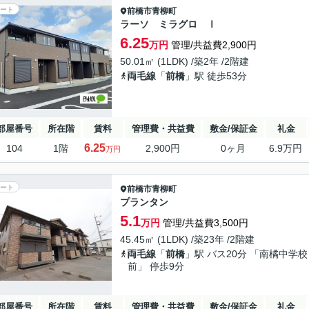
ート
前橋市
青柳町
ラーソ ミラグロ Ⅰ
6.25
万円
管理/共益費2,900円
50.01㎡ (1LDK) /築2年 /2階建
両毛線
「
前橋
」駅 徒歩53分
部屋番号
所在階
賃料
管理費・共益費
敷金/保証金
礼金
6.25
104
1階
2,900円
0ヶ月
6.9万円
万円
ート
前橋市
青柳町
プランタン
5.1
万円
管理/共益費3,500円
45.45㎡ (1LDK) /築23年 /2階建
両毛線
「
前橋
」駅 バス20分 「南橘中学校
前」 停歩9分
部屋番号
所在階
賃料
管理費・共益費
敷金/保証金
礼金