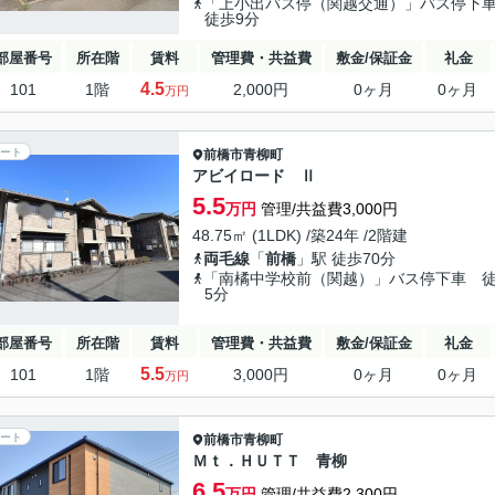
「上小出バス停（関越交通）」バス停
徒歩9分
部屋番号
所在階
賃料
管理費・共益費
敷金/保証金
礼金
4.5
101
1階
2,000円
0ヶ月
0ヶ月
万円
ート
前橋市
青柳町
アビイロード Ⅱ
5.5
万円
管理/共益費3,000円
48.75㎡ (1LDK) /築24年 /2階建
両毛線
「
前橋
」駅 徒歩70分
「南橘中学校前（関越）」バス停下車 
5分
部屋番号
所在階
賃料
管理費・共益費
敷金/保証金
礼金
5.5
101
1階
3,000円
0ヶ月
0ヶ月
万円
ート
前橋市
青柳町
Ｍｔ．ＨＵＴＴ 青柳
6.5
万円
管理/共益費2,300円