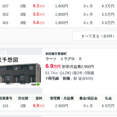
6.3
207
2階
1,800円
0ヶ月
6.3万円
万円
5.5
302
3階
1,800円
0ヶ月
5.5万円
万円
5.6
301
3階
1,800円
0ヶ月
5.6万円
万円
すべて見る（全6件）
ート
前橋市
青柳町
ラーソ ミラグロ Ⅱ
6.9
万円
管理/共益費2,900円
51.74㎡ (1LDK) /築2年 /2階建
両毛線
「
前橋
」駅 徒歩53分
部屋番号
所在階
賃料
管理費・共益費
敷金/保証金
礼金
6.9
101
1階
2,900円
0ヶ月
6.9万円
万円