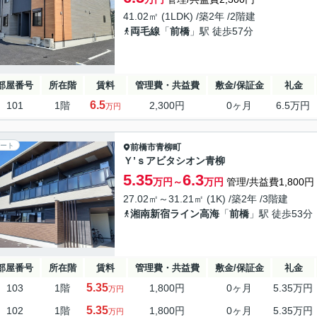
41.02㎡ (1LDK) /築2年 /2階建
両毛線
「
前橋
」駅 徒歩57分
部屋番号
所在階
賃料
管理費・共益費
敷金/保証金
礼金
6.5
101
1階
2,300円
0ヶ月
6.5万円
万円
ート
前橋市
青柳町
Ｙ’ｓアビタシオン青柳
5.35
6.3
万円～
万円
管理/共益費1,800円
27.02㎡～31.21㎡ (1K) /築2年 /3階建
湘南新宿ライン高海
「
前橋
」駅 徒歩53分
部屋番号
所在階
賃料
管理費・共益費
敷金/保証金
礼金
5.35
103
1階
1,800円
0ヶ月
5.35万円
万円
5.35
102
1階
1,800円
0ヶ月
5.35万円
万円