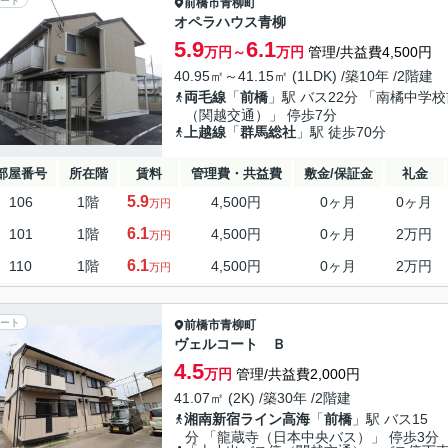
ート
前橋市
青柳町
オペラハウス青柳
5.9
6.1
万円～
万円
管理/共益費4,500円
40.95㎡～41.15㎡ (1LDK) /築10年 /2階建
両毛線
「
前橋
」駅 バス22分 「南橘中学校
（関越交通）」 停歩7分
上越線
「
群馬総社
」駅 徒歩70分
部屋番号
所在階
賃料
管理費・共益費
敷金/保証金
礼金
5.9
106
1階
4,500円
0ヶ月
0ヶ月
万円
6.1
101
1階
4,500円
0ヶ月
2万円
万円
6.1
110
1階
4,500円
0ヶ月
2万円
万円
ート
前橋市
青柳町
ヴェルコート Ｂ
4.5
万円
管理/共益費2,000円
41.07㎡ (2K) /築30年 /2階建
湘南新宿ライン高海
「
前橋
」駅 バス15
分 「龍蔵寺（日本中央バス）」 停歩3分