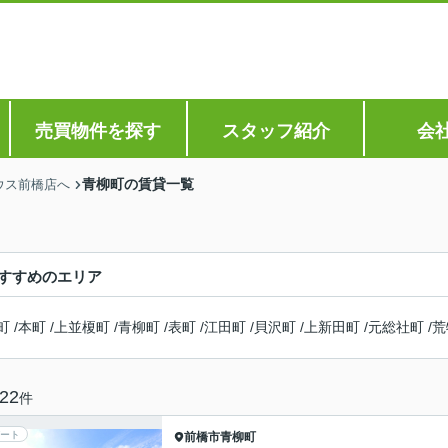
売買物件を探す
スタッフ紹介
会
青柳町の賃貸一覧
ウス前橋店へ
すすめのエリア
町
/
本町
/
上並榎町
/
青柳町
/
表町
/
江田町
/
貝沢町
/
上新田町
/
元総社町
/
荒
22
件
ート
前橋市
青柳町