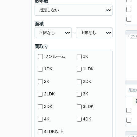
築年数
面積
～
アパ
間取り
ワンルーム
1K
1DK
1LDK
2K
2DK
居室
2LDK
3K
3DK
3LDK
4K
4DK
4LDK以上