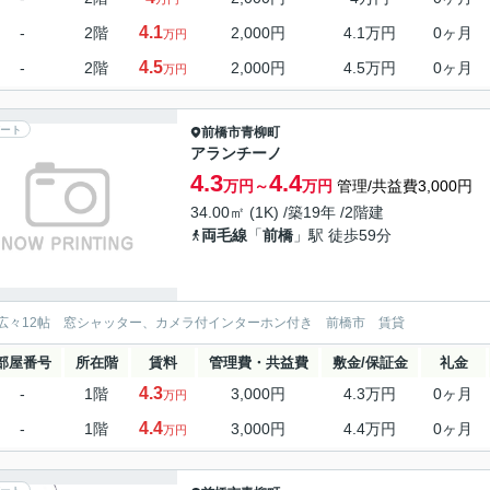
4.1
-
2階
2,000円
4.1万円
0ヶ月
万円
4.5
-
2階
2,000円
4.5万円
0ヶ月
万円
ート
前橋市
青柳町
アランチーノ
4.3
4.4
万円～
万円
管理/共益費3,000円
34.00㎡ (1K) /築19年 /2階建
両毛線
「
前橋
」駅 徒歩59分
広々12帖 窓シャッター、カメラ付インターホン付き 前橋市 賃貸
部屋番号
所在階
賃料
管理費・共益費
敷金/保証金
礼金
4.3
-
1階
3,000円
4.3万円
0ヶ月
万円
4.4
-
1階
3,000円
4.4万円
0ヶ月
万円