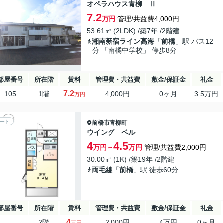
オペラハウス青柳 Ⅱ
7.2
万円
管理/共益費4,000円
53.61㎡ (2LDK) /築7年 /2階建
湘南新宿ライン高海
「
前橋
」駅 バス12
分 「南橘中学校」 停歩8分
部屋番号
所在階
賃料
管理費・共益費
敷金/保証金
礼金
7.2
105
1階
4,000円
0ヶ月
3.5万円
万円
ート
前橋市
青柳町
ウイング ベル
4
4.5
万円～
万円
管理/共益費2,000円
30.00㎡ (1K) /築19年 /2階建
両毛線
「
前橋
」駅 徒歩60分
部屋番号
所在階
賃料
管理費・共益費
敷金/保証金
礼金
4
-
2階
2,000円
4万円
0ヶ月
万円