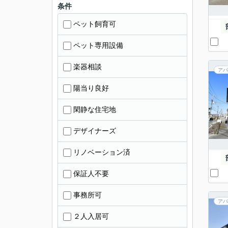
条件
ペット飼育可
ペット専用設備
楽器相談
アパ
陽当り良好
閑静な住宅地
デザイナーズ
リノベーション済
保証人不要
事務所可
アパ
２人入居可