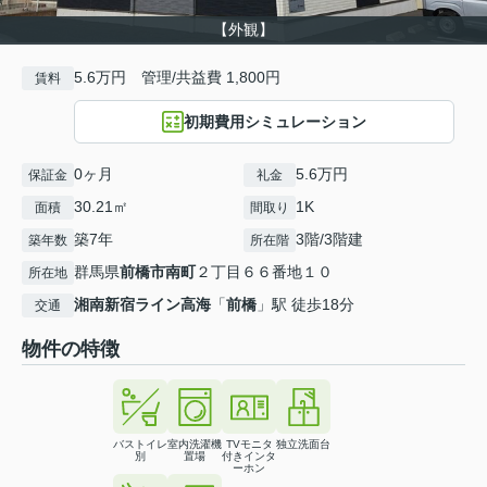
【外観】
5.6万円 管理/共益費 1,800円
賃料
初期費用シミュレーション
0ヶ月
5.6万円
保証金
礼金
30.21㎡
1K
面積
間取り
築7年
3階/3階建
築年数
所在階
群馬県
前橋市
南町
２丁目６６番地１０
所在地
湘南新宿ライン高海
「
前橋
」駅 徒歩18分
交通
物件の特徴
バストイレ
室内洗濯機
TVモニタ
独立洗面台
別
置場
付きインタ
ーホン