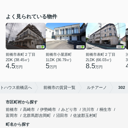
よく見られている物件
前橋市表町２丁目
前橋市小屋原町
前橋市表町２丁目
2DK (38.45㎡)
1LDK (36.79㎡)
2LDK (66.03㎡)
3
4.5
5
8.5
万円
万円
万円
トハウス前橋店へ
前橋市の賃貸一覧
ルチアーノ
302
市区町村から探す
前橋市
高崎市
伊勢崎市
みどり市
渋川市
桐生市
富岡市
北群馬郡吉岡町
沼田市
佐波郡玉村町
町名から探す