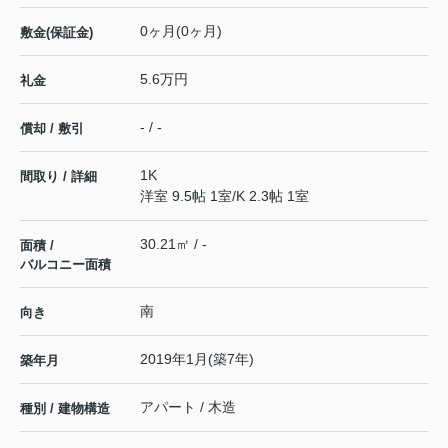
0ヶ月(0ヶ月)
敷金(保証金)
5.6万円
礼金
- / -
償却 / 敷引
1K
間取り / 詳細
洋室 9.5帖 1室
/
K 2.3帖 1室
30.21㎡ / -
面積 /
バルコニー面積
南
向き
2019年1月(築7年)
築年月
アパート / 木造
種別 / 建物構造