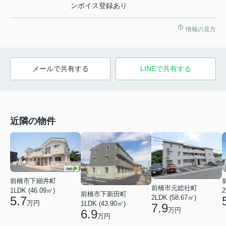
ンボイス登録あり
情報の見方
メールで共有する
LINEで共有する
近隣の物件
前橋市下細井町
前橋市元総社町
1LDK (46.09㎡)
2
前橋市下新田町
2LDK (58.67㎡)
5.7
万円
1LDK (43.90㎡)
7.9
万円
6.9
万円