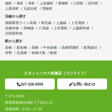
南町
表町
本町
上並榎町
青柳町
江田町
貝沢町
上新田町
元総社町
荒牧町
沿線から探す
湘南新宿ライン高海
両毛線
上越線
上毛電鉄
信越本線
高崎線
八高線
上信電鉄
上越新幹線
北陸新幹線
駅から探す
前橋
新前橋
高崎
中央前橋
高崎問屋町
群馬総社
井野
北高崎
前橋大島
駒形
ピタットハウス前橋店（ワンライフ）
027-226-6555
お問い合わせ
〒371-0024
群馬県前橋市表町２丁目23-12
営業時間：
9:30～17:30