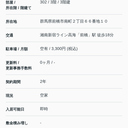
302 / 3階 / 3階建
部屋 /
所在階 / 階建て
群馬県
前橋市
南町
２丁目６６番地１０
所在地
湘南新宿ライン高海
「
前橋
」駅 徒歩18分
交通
空有 / 3,300円 (税込)
駐車場 / 月額
0ヶ月 / -
更新料 /
更新事務手数料
2年
契約期間
空家
現況
即時
入居可能日
-
敷金積み増し