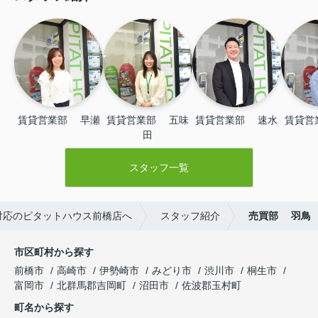
賃貸営業部 　早瀬
賃貸営業部 　五味
賃貸営業部 　速水
賃貸営
田
スタッフ一覧
対応のピタットハウス前橋店へ
スタッフ紹介
売買部 羽鳥
市区町村から探す
前橋市
高崎市
伊勢崎市
みどり市
渋川市
桐生市
富岡市
北群馬郡吉岡町
沼田市
佐波郡玉村町
町名から探す