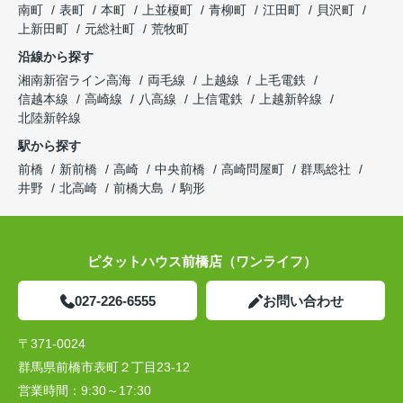
南町
表町
本町
上並榎町
青柳町
江田町
貝沢町
上新田町
元総社町
荒牧町
沿線から探す
湘南新宿ライン高海
両毛線
上越線
上毛電鉄
信越本線
高崎線
八高線
上信電鉄
上越新幹線
北陸新幹線
駅から探す
前橋
新前橋
高崎
中央前橋
高崎問屋町
群馬総社
井野
北高崎
前橋大島
駒形
ピタットハウス前橋店（ワンライフ）
027-226-6555
お問い合わせ
〒371-0024
群馬県前橋市表町２丁目23-12
営業時間：
9:30～17:30