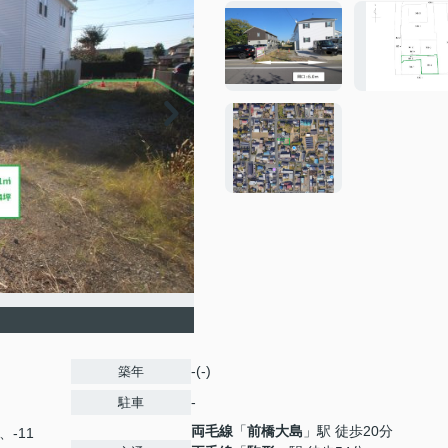
-(-)
築年
-
駐車
両毛線
「
前橋大島
」駅 徒歩20分
0、-11