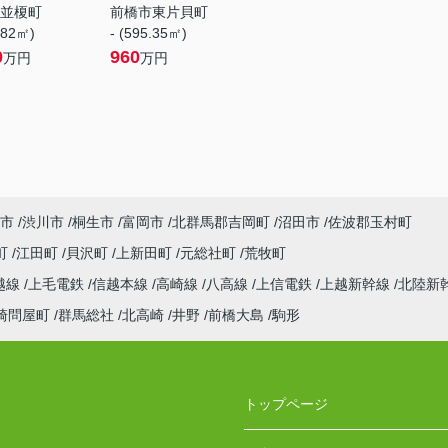
並榎町
前橋市東片貝町
.82㎡)
- (595.35㎡)
0
960
万円
万円
市
渋川市
桐生市
富岡市
北群馬郡吉岡町
沼田市
佐波郡玉村町
町
江田町
貝沢町
上新田町
元総社町
荒牧町
越線
上毛電鉄
信越本線
高崎線
八高線
上信電鉄
上越新幹線
北陸新
崎問屋町
群馬総社
北高崎
井野
前橋大島
駒形
トップページ