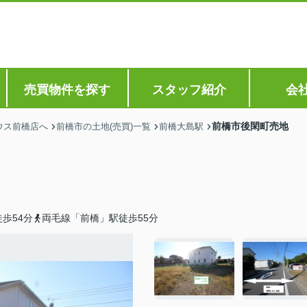
売買物件を探す
スタッフ紹介
会
前橋市後閑町売地
ウス前橋店へ
前橋市の土地(売買)一覧
前橋大島駅
歩54分
両毛線「前橋」駅徒歩55分