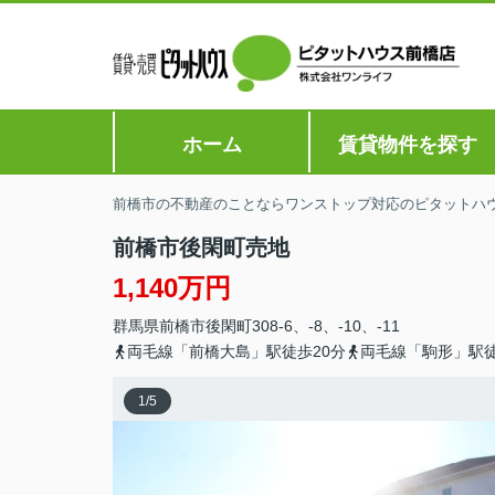
ホーム
賃貸物件を探す
前橋市の不動産のことならワンストップ対応のピタットハ
前橋市後閑町売地
1,140万円
群馬県
前橋市
後閑町
308-6、-8、-10、-11
両毛線「前橋大島」駅徒歩20分
両毛線「駒形」駅徒
1
/
5