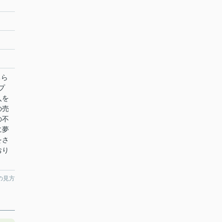
ちら
プ
入を
の売
の不
に夢
をさ
おり
の見方