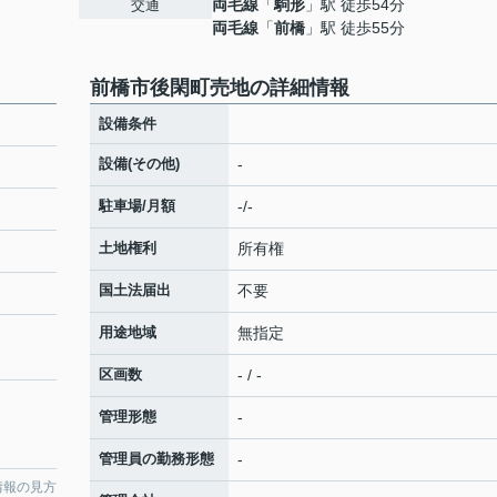
両毛線
「
駒形
」駅 徒歩54分
交通
両毛線
「
前橋
」駅 徒歩55分
前橋市後閑町売地の詳細情報
設備条件
設備(その他)
-
駐車場/月額
-/-
土地権利
所有権
国土法届出
不要
用途地域
無指定
区画数
- / -
管理形態
-
管理員の勤務形態
-
情報の見方