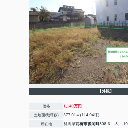
【外観】
1,140万円
価格
377.01㎡(114.04坪)
土地面積(坪数)
群馬県
前橋市
後閑町
308-6、-8、-1
所在地