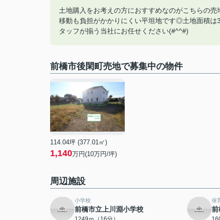
土地購入をお考えの方におすすめなのがこちらの売
移動も負担がかかりにくい平坦地です◎土地面積は37
タッフが揃う当社にお任せください(#^^#)
前橋市後閑町売地で募集中の物件
114.04坪 (377.01㎡)
1,140
万円(10万円/坪)
周辺施設
小学校
保
前橋市立上川淵小学校
前
1249ｍ（16分）
1