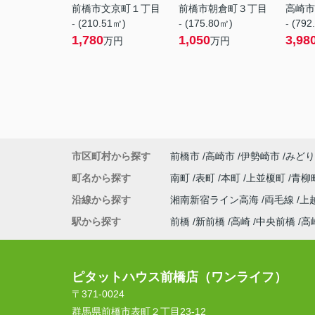
前橋市文京町１丁目
前橋市朝倉町３丁目
高崎市
- (210.51㎡)
- (175.80㎡)
- (792
1,780
1,050
3,98
万円
万円
市区町村から探す
前橋市
高崎市
伊勢崎市
みどり
町名から探す
南町
表町
本町
上並榎町
青柳
沿線から探す
湘南新宿ライン高海
両毛線
上
駅から探す
前橋
新前橋
高崎
中央前橋
高
ピタットハウス前橋店（ワンライフ）
〒371-0024
群馬県前橋市表町２丁目23-12