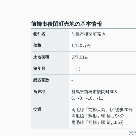
前橋市後閑町売地の基本情報
物件名
前橋市後閑町売地
価格
1,140万円
土地面積
377.01㎡
築年月
-（-）
総区画数
-
所在地
群馬県
前橋市
後閑町
308-
6、-8、-10、-11
交通
両毛線
「
前橋大島
」駅 徒歩20分
両毛線
「
駒形
」駅 徒歩54分
両毛線
「
前橋
」駅 徒歩55分