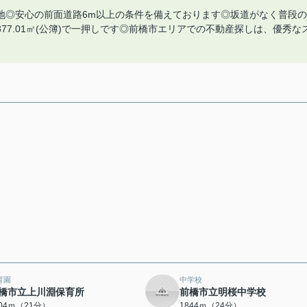
地◎安心の前面道路6m以上の条件を備えております◎坂道がなく普段の
7.01㎡(公簿)で一押しです◎前橋市エリアでの不動産探しは、優秀な
育園
中学校
橋市立上川淵保育所
前橋市立明桜中学校
604ｍ（21分）
1844ｍ（24分）