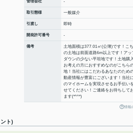
管理会社
-
取引態様
一般媒介
引渡し
即時
開発許可番号
-
備考
土地面積は377.01㎡(公簿)です！こ
の土地は前面道路6m以上です！アッ
ダウンの少ない平坦地です！土地購
お考えの方におすすめなのがこちら
地！当社にはこだわるあなたのため
動産情報が豊富にございます！当社
のマイホームを実現させるお手伝い
せてください！ご連絡をお待ちして
ます(*^^*)
情報
ント)