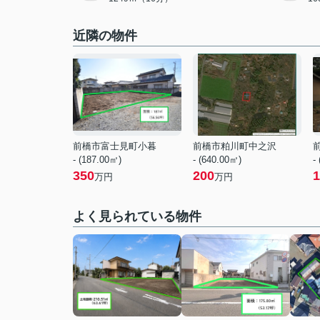
近隣の物件
前橋市富士見町小暮
前橋市粕川町中之沢
- (187.00㎡)
- (640.00㎡)
-
350
200
1
万円
万円
よく見られている物件