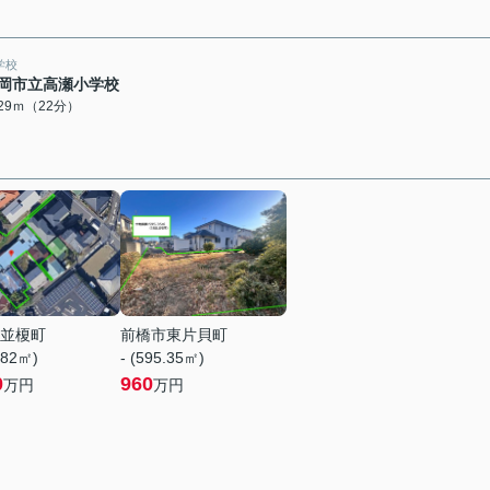
学校
岡市立高瀬小学校
729ｍ（22分）
並榎町
前橋市東片貝町
.82㎡)
- (595.35㎡)
0
960
万円
万円