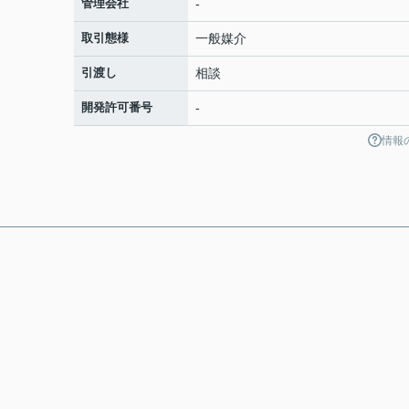
管理会社
-
取引態様
一般媒介
引渡し
相談
開発許可番号
-
情報