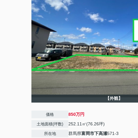
【外観】
850万円
価格
252.11㎡(76.26坪)
土地面積(坪数)
群馬県
富岡市
下高瀬
571-3
所在地