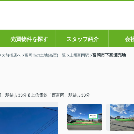
売買物件を探す
スタッフ紹介
会
富岡市下高瀬売地
ウス前橋店へ
富岡市の土地(売買)一覧
上州富岡駅
」駅徒歩33分
上信電鉄「西富岡」駅徒歩33分