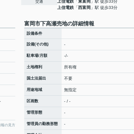
上信電鉄
「
東富岡
」駅 徒歩33分
交通
上信電鉄
「
西富岡
」駅 徒歩33分
富岡市下高瀬売地の詳細情報
設備条件
設備(その他)
-
駐車場/月額
-/-
土地権利
所有権
国土法届出
不要
用途地域
無指定
区画数
- / -
分
管理形態
-
管理員の勤務形態
-
情報の見方