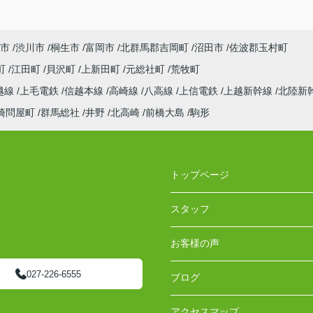
市
渋川市
桐生市
富岡市
北群馬郡吉岡町
沼田市
佐波郡玉村町
町
江田町
貝沢町
上新田町
元総社町
荒牧町
越線
上毛電鉄
信越本線
高崎線
八高線
上信電鉄
上越新幹線
北陸新
崎問屋町
群馬総社
井野
北高崎
前橋大島
駒形
トップページ
スタッフ
お客様の声
027-226-6555
ブログ
アクセスマップ