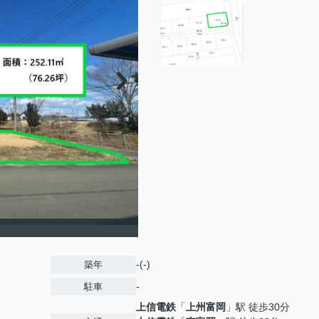
-(-)
築年
-
駐車
上信電鉄
「
上州富岡
」駅 徒歩30分