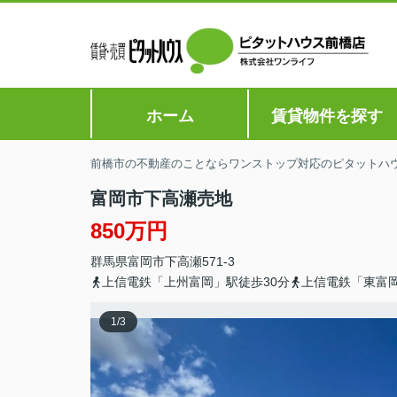
ホーム
賃貸物件を探す
前橋市の不動産のことならワンストップ対応のピタットハ
富岡市下高瀬売地
850万円
群馬県
富岡市
下高瀬
571-3
上信電鉄「上州富岡」駅徒歩30分
上信電鉄「東富岡
1
/
3