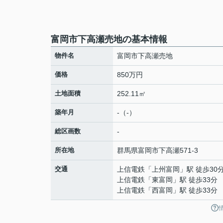
富岡市下高瀬売地の基本情報
物件名
富岡市下高瀬売地
価格
850万円
土地面積
252.11㎡
築年月
-（-）
総区画数
-
所在地
群馬県
富岡市
下高瀬
571-3
交通
上信電鉄
「
上州富岡
」駅 徒歩30
上信電鉄
「
東富岡
」駅 徒歩33分
上信電鉄
「
西富岡
」駅 徒歩33分