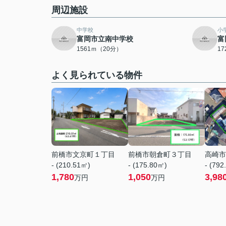
周辺施設
中学校
小
富岡市立南中学校
富
1561ｍ（20分）
1
よく見られている物件
前橋市文京町１丁目
前橋市朝倉町３丁目
高崎市
- (210.51㎡)
- (175.80㎡)
- (792
1,780
1,050
3,98
万円
万円