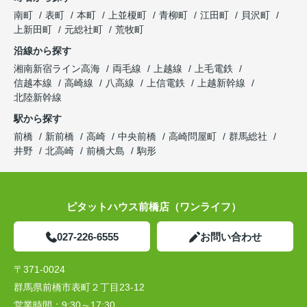
南町
表町
本町
上並榎町
青柳町
江田町
貝沢町
上新田町
元総社町
荒牧町
沿線から探す
湘南新宿ライン高海
両毛線
上越線
上毛電鉄
信越本線
高崎線
八高線
上信電鉄
上越新幹線
北陸新幹線
駅から探す
前橋
新前橋
高崎
中央前橋
高崎問屋町
群馬総社
井野
北高崎
前橋大島
駒形
ピタットハウス前橋店（ワンライフ）
027-226-6555
お問い合わせ
〒371-0024
群馬県前橋市表町２丁目23-12
営業時間：
9:30～17:30