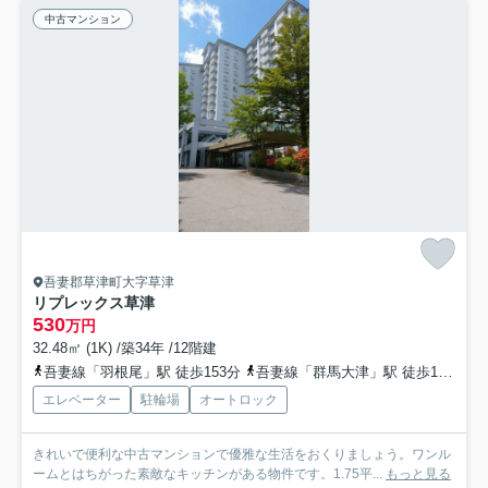
中古マンション
吾妻郡草津町大字草津
リプレックス草津
530
万円
32.48㎡ (1K) /築34年 /12階建
吾妻線「羽根尾」駅 徒歩153分
吾妻線「群馬大津」駅 徒歩155分
エレベーター
駐輪場
オートロック
きれいで便利な中古マンションで優雅な生活をおくりましょう。ワンル
ームとはちがった素敵なキッチンがある物件です。1.75平...
もっと見る