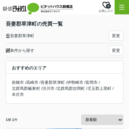
0
お気に入り
吾妻郡草津町の売買一覧
吾妻郡草津町
変更
条件から探す
変更
おすすめのエリア
前橋市
/
高崎市
/
吾妻郡草津町
/
伊勢崎市
/
富岡市
/
北群馬郡榛東村
/
渋川市
/
北群馬郡吉岡町
/
児玉郡上里町
/
本庄市
1
棟
1
件