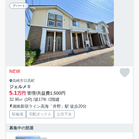
アパート
NEW
高崎市日高町
ジェルメⅡ
5.1
万円
管理/共益費1,500円
32.90㎡ (1R) /築17年 /2階建
湘南新宿ライン高海「井野」駅 徒歩20分
駐輪場
宅配ボックス
公共下水
募集中の部屋