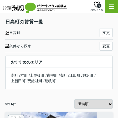
0
お気に入り
日高町の賃貸一覧
日高町
変更
条件から探す
変更
おすすめのエリア
南町
/
本町
/
上並榎町
/
青柳町
/
表町
/
江田町
/
貝沢町
/
上新田町
/
元総社町
/
荒牧町
5
棟
6
件
アパート