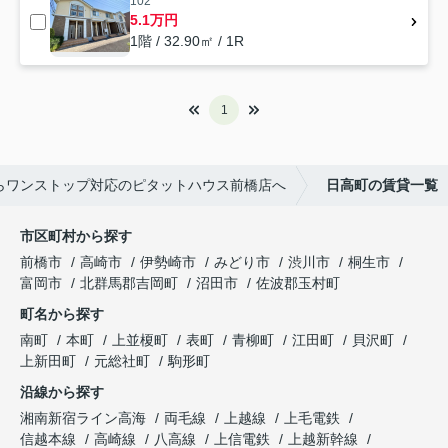
102
5.1万円
1階 / 32.90㎡ / 1R
1
らワンストップ対応のピタットハウス前橋店へ
日高町の賃貸一覧
市区町村から探す
前橋市
高崎市
伊勢崎市
みどり市
渋川市
桐生市
富岡市
北群馬郡吉岡町
沼田市
佐波郡玉村町
町名から探す
南町
本町
上並榎町
表町
青柳町
江田町
貝沢町
上新田町
元総社町
駒形町
沿線から探す
湘南新宿ライン高海
両毛線
上越線
上毛電鉄
信越本線
高崎線
八高線
上信電鉄
上越新幹線