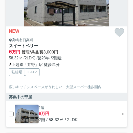
NEW
高崎市日高町
スイートベリー
6
万円
管理/共益費3,000円
58.32㎡ (2LDK) /築23年 /2階建
上越線「井野」駅 徒歩21分
駐輪場
CATV
広いキッチンスペースがうれしい 大型スーパー徒歩圏内
募集中の部屋
2階
6万円
2階 / 58.32㎡ / 2LDK