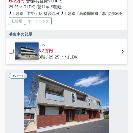
6.2
万円
管理/共益費5,000円
29.25㎡ (1LDK) /築11年 /3階建
上越線「井野」駅 徒歩21分
上越線「高崎問屋町」駅 徒歩26分
駐輪場
オートロック
募集中の部屋
305
6.2万円
3階 / 29.25㎡ / 1LDK
アパート