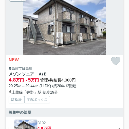
NEW
高崎市日高町
メゾン ソニア Ａ/Ｂ
4.8
5
万円～
万円
管理/共益費4,000円
29.25㎡～29.44㎡ (1LDK) /築20年 /2階建
上越線「井野」駅 徒歩19分
駐輪場
宅配ボックス
募集中の部屋
B102
4.8万円