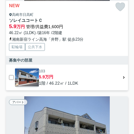
NEW
高崎市日高町
ソレイユコートＣ
5.9
万円
管理/共益費1,600円
46.22㎡ (1LDK) /築16年 /2階建
湘南新宿ライン高海「井野」駅 徒歩23分
駐輪場
公共下水
募集中の部屋
103
5.9万円
1階 / 46.22㎡ / 1LDK
アパート