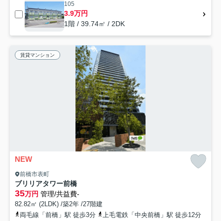
105
3.9万円
1階 / 39.74㎡ / 2DK
賃貸マンション
NEW
前橋市表町
ブリリアタワー前橋
35
万円
管理/共益費-
82.82㎡ (2LDK) /築2年 /27階建
両毛線「前橋」駅 徒歩3分
上毛電鉄「中央前橋」駅 徒歩12分