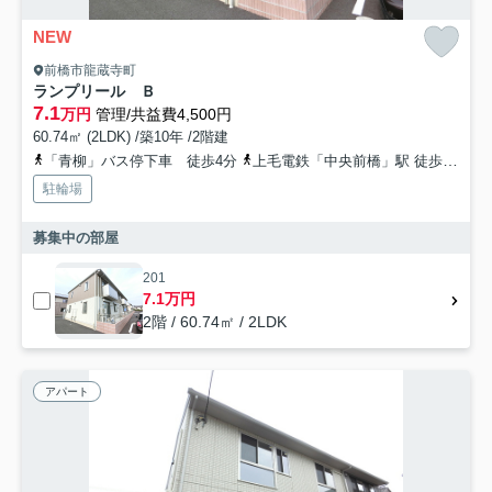
NEW
前橋市龍蔵寺町
ランプリール Ｂ
7.1
万円
管理/共益費4,500円
60.74㎡ (2LDK) /築10年 /2階建
「青柳」バス停下車 徒歩4分
上毛電鉄「中央前橋」駅 徒歩50分
駐輪場
募集中の部屋
201
7.1万円
2階 / 60.74㎡ / 2LDK
アパート