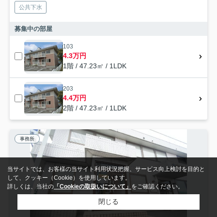
公共下水
募集中の部屋
103
4.3万円
1階 / 47.23㎡ / 1LDK
203
4.4万円
2階 / 47.23㎡ / 1LDK
事務所
当サイトでは、お客様の当サイト利用状況把握、サービス向上検討を目的と
して、クッキー（Cookie）を使用しています。
詳しくは、当社の
「Cookieの取扱いについて」
をご確認ください。
閉じる