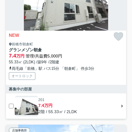
NEW
前橋市朝倉町
グランメゾン朝倉
7.4
万円
管理/共益費5,000円
55.33㎡ (2LDK) /築9年 /2階建
両毛線「前橋」駅 バス15分 「朝倉町」 停歩3分
オートロック
募集中の部屋
201
7.4万円
2階 / 55.33㎡ / 2LDK
店舗事務所