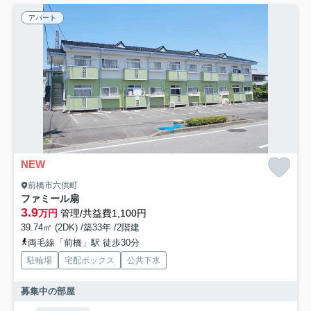
アパート
NEW
前橋市六供町
ファミール扇
3.9
万円
管理/共益費1,100円
39.74㎡ (2DK) /築33年 /2階建
両毛線「前橋」駅 徒歩30分
駐輪場
宅配ボックス
公共下水
募集中の部屋