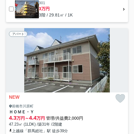
301
3万円
3階 / 29.81㎡ / 1K
アパート
NEW
前橋市川原町
ＨＯＭＥ・Ｙ
4.3
4.4
万円～
万円
管理/共益費2,000円
47.23㎡ (1LDK) /築31年 /2階建
上越線「群馬総社」駅 徒歩39分