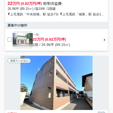
22
万円 (0.82万円/坪)
管理/共益費-
26.96坪 (89.15㎡) /築19年 /1階建
上毛電鉄「中央前橋」駅 徒歩7分
上毛電鉄「城東」駅 徒歩16分
募集中の物件
一括
22万円 (0.82万円/坪)
1階 / 26.96坪 (89.15㎡)
賃貸マンション