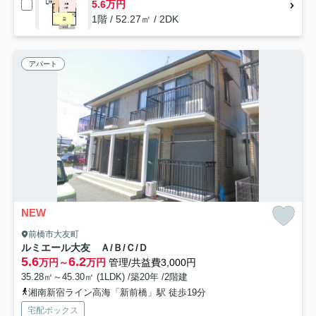
5.6万円
1階 / 52.27㎡ / 2DK
アパート
NEW
前橋市大友町
ルミエール大友 Ａ/Ｂ/Ｃ/Ｄ
5.6
6.2
万円～
万円
管理/共益費3,000円
35.28㎡～45.30㎡ (1LDK) /築20年 /2階建
湘南新宿ライン高海「新前橋」駅 徒歩19分
宅配ボックス