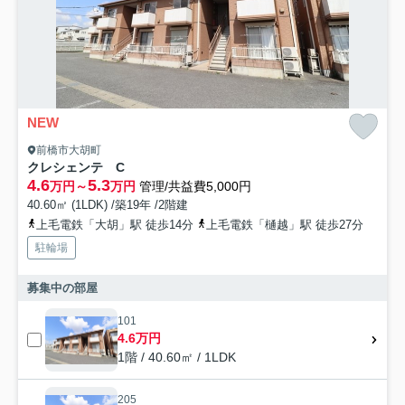
NEW
前橋市大胡町
クレシェンテ C
4.6
5.3
万円～
万円
管理/共益費5,000円
40.60㎡ (1LDK) /築19年 /2階建
上毛電鉄「大胡」駅 徒歩14分
上毛電鉄「樋越」駅 徒歩27分
駐輪場
募集中の部屋
101
4.6万円
1階 / 40.60㎡ / 1LDK
205