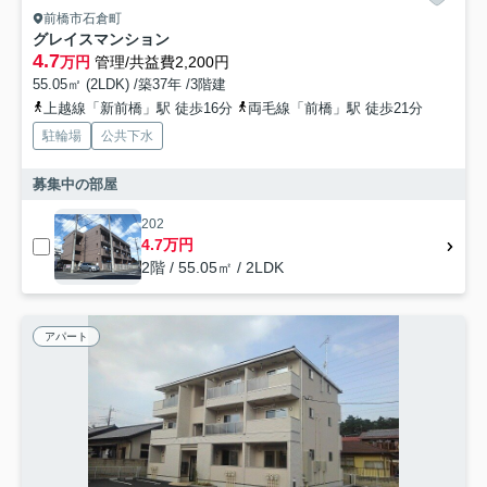
前橋市石倉町
グレイスマンション
4.7
万円
管理/共益費2,200円
55.05㎡ (2LDK) /築37年 /3階建
上越線「新前橋」駅 徒歩16分
両毛線「前橋」駅 徒歩21分
駐輪場
公共下水
募集中の部屋
202
4.7万円
2階 / 55.05㎡ / 2LDK
アパート