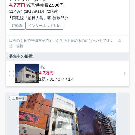
4.7
万円
管理/共益費2,500円
31.40㎡ (1K) /築11年 /2階建
両毛線「前橋大島」駅 徒歩25分
駐輪場
インターネット対応
広めの１Ｋで設備充実です。新生活を始めるのにぴったりですよ 賃
貸 前橋
募集中の部屋
1階
4.7万円
1階 / 31.40㎡ / 1K
店舗一部