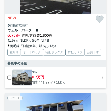
NEW
前橋市広瀬町
ウェル パーク Ⅱ
6.7
万円
管理/共益費1,800円
41.97㎡ (1LDK) /築5年 /3階建
両毛線「前橋大島」駅 徒歩13分
駐輪場
オートロック
宅配ボックス
防犯カメラ
公共下水
募集中の部屋
302
6.7万円
3階 / 41.97㎡ / 1LDK
アパート