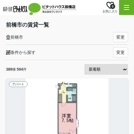
0
お気に入り
前橋市の賃貸一覧
前橋市
変更
条件から探す
変更
389
棟
594
件
アパート