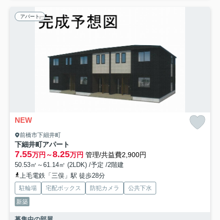
アパート
NEW
前橋市下細井町
下細井町アパート
7.55
8.25
万円～
万円
管理/共益費2,900円
50.53㎡～61.14㎡ (2LDK) /予定 /2階建
上毛電鉄「三俣」駅 徒歩28分
駐輪場
宅配ボックス
防犯カメラ
公共下水
新築
募集中の部屋