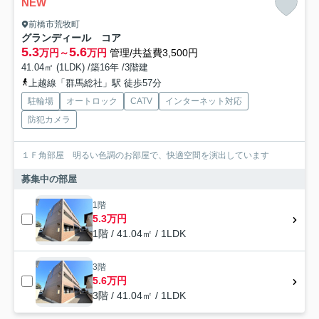
NEW
前橋市荒牧町
グランディール コア
5.3
5.6
万円～
万円
管理/共益費3,500円
41.04㎡ (1LDK) /築16年 /3階建
上越線「群馬総社」駅 徒歩57分
駐輪場
オートロック
CATV
インターネット対応
防犯カメラ
１Ｆ角部屋 明るい色調のお部屋で、快適空間を演出しています
募集中の部屋
1階
5.3万円
1階 / 41.04㎡ / 1LDK
3階
5.6万円
3階 / 41.04㎡ / 1LDK