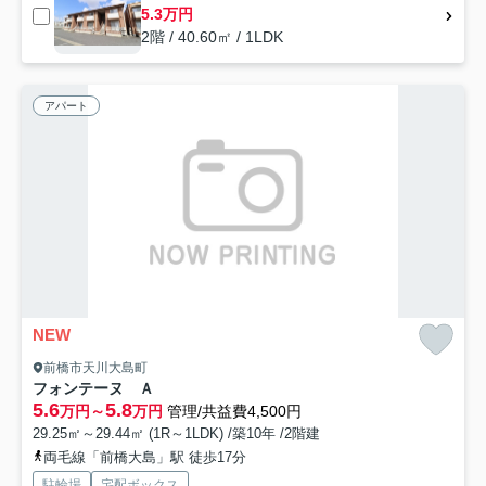
5.3万円
2階 / 40.60㎡ / 1LDK
アパート
NEW
前橋市天川大島町
フォンテーヌ Ａ
5.6
5.8
万円～
万円
管理/共益費4,500円
29.25㎡～29.44㎡ (1R～1LDK) /築10年 /2階建
両毛線「前橋大島」駅 徒歩17分
駐輪場
宅配ボックス