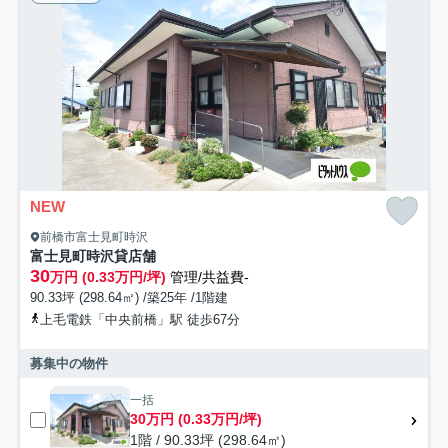
NEW
前橋市富士見町時沢
富士見町時沢貸店舗
30
万円 (0.33万円/坪)
管理/共益費-
90.33坪 (298.64㎡) /築25年 /1階建
上毛電鉄「中央前橋」駅 徒歩67分
募集中の物件
一括
30万円 (0.33万円/坪)
1階 / 90.33坪 (298.64㎡)