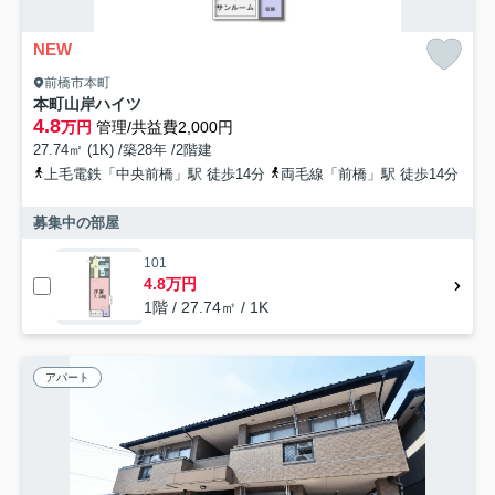
NEW
前橋市本町
本町山岸ハイツ
4.8
万円
管理/共益費2,000円
27.74㎡ (1K) /築28年 /2階建
上毛電鉄「中央前橋」駅 徒歩14分
両毛線「前橋」駅 徒歩14分
募集中の部屋
101
4.8万円
1階 / 27.74㎡ / 1K
アパート