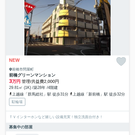
NEW
前橋市問屋町
前橋グリーンマンション
3
万円
管理/共益費2,000円
29.81㎡ (1K) /築28年 /4階建
上越線「群馬総社」駅 徒歩31分
上越線「新前橋」駅 徒歩32分
駐輪場
ＴＶインターホンなど嬉しい設備充実！独立洗面台付き！
募集中の部屋