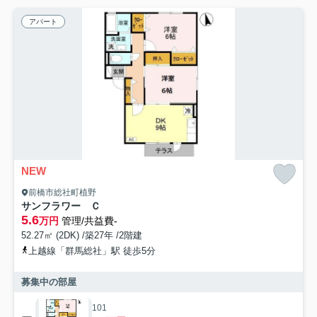
アパート
NEW
前橋市総社町植野
サンフラワー Ｃ
5.6
万円
管理/共益費-
52.27㎡ (2DK) /築27年 /2階建
上越線「群馬総社」駅 徒歩5分
募集中の部屋
101