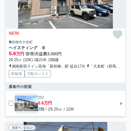
NEW
前橋市大友町
ヘイスティング Ｂ
5.6
万円
管理/共益費3,000円
29.25㎡ (1DK) /築21年 /2階建
湘南新宿ライン高海「新前橋」駅 徒歩17分
「大友町（群馬中央・関越）」バス停下車 徒歩8分
駐輪場
宅配ボックス
募集中の部屋
202
5.6万円
2階 / 29.25㎡ / 1DK
賃貸マンション