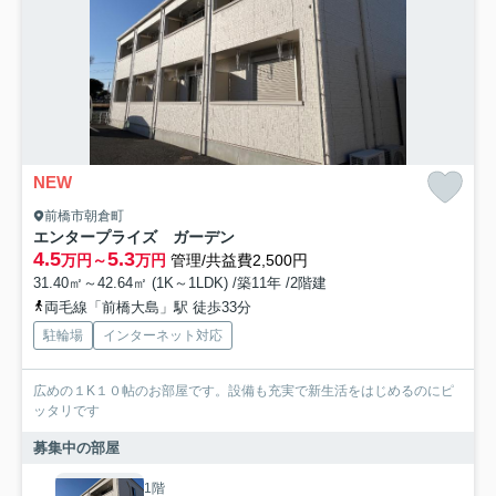
NEW
前橋市朝倉町
エンタープライズ ガーデン
4.5
5.3
万円～
万円
管理/共益費2,500円
31.40㎡～42.64㎡ (1K～1LDK) /築11年 /2階建
両毛線「前橋大島」駅 徒歩33分
駐輪場
インターネット対応
広めの１K１０帖のお部屋です。設備も充実で新生活をはじめるのにピ
ッタリです
募集中の部屋
1階