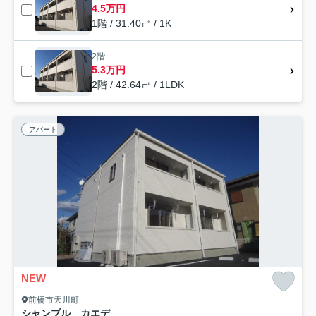
4.5万円
1階 / 31.40㎡ / 1K
2階
5.3万円
2階 / 42.64㎡ / 1LDK
アパート
NEW
前橋市天川町
シャンブル カエデ