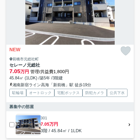
NEW
前橋市元総社町
セレーノ元総社
7.05
万円
管理/共益費1,800円
45.84㎡ (1LDK) /築5年 /3階建
湘南新宿ライン高海「新前橋」駅 徒歩19分
駐輪場
オートロック
宅配ボックス
防犯カメラ
公共下水
募集中の部屋
301
7.05万円
3階 / 45.84㎡ / 1LDK