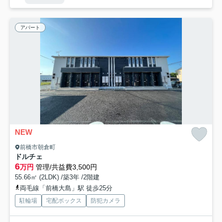
アパート
NEW
前橋市朝倉町
ドルチェ
6
万円
管理/共益費3,500円
55.66㎡ (2LDK) /築3年 /2階建
両毛線「前橋大島」駅 徒歩25分
駐輪場
宅配ボックス
防犯カメラ