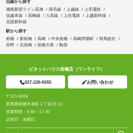
沿線から探す
湘南新宿ライン高海
両毛線
上越線
上毛電鉄
信越本線
高崎線
八高線
上信電鉄
上越新幹線
北陸新幹線
駅から探す
前橋
新前橋
高崎
中央前橋
高崎問屋町
群馬総社
井野
北高崎
前橋大島
駒形
ピタットハウス前橋店（ワンライフ）
027-226-6555
お問い合わせ
〒371-0024
群馬県前橋市表町２丁目23-12
営業時間：
9:30～17:30
定休日：
水曜日