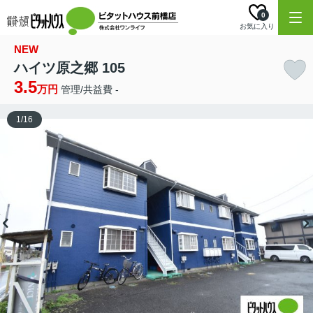
0
お気に入り
NEW
ハイツ原之郷 105
3.5
万円
管理/共益費 -
1
/
16