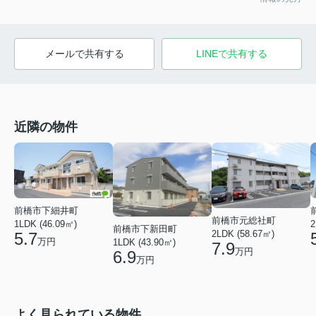
メールで共有する
LINEで共有する
近隣の物件
前橋市下細井町
前橋市元総社町
1LDK (46.09㎡)
2
前橋市下新田町
2LDK (58.67㎡)
5.7
万円
1LDK (43.90㎡)
7.9
万円
6.9
万円
よく見られている物件