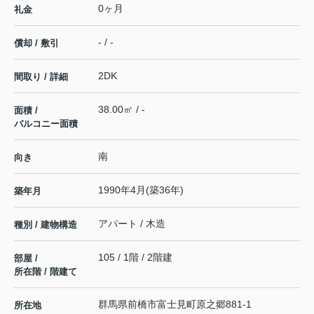
0ヶ月
礼金
- / -
償却 / 敷引
2DK
間取り / 詳細
38.00㎡ / -
面積 /
バルコニー面積
南
向き
1990年4月(築36年)
築年月
アパート / 木造
種別 / 建物構造
105 / 1階 / 2階建
部屋 /
所在階 / 階建て
群馬県
前橋市
富士見町原之郷
881-1
所在地