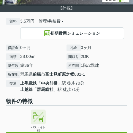
【外観】
3.5万円 管理/共益費 -
賃料
初期費用シミュレーション
0ヶ月
0ヶ月
保証金
礼金
38.00㎡
2DK
面積
間取り
築36年
1階/2階建
築年数
所在階
群馬県
前橋市
富士見町原之郷
881-1
所在地
上毛電鉄
「
中央前橋
」駅 徒歩70分
交通
上越線
「
群馬総社
」駅 徒歩71分
物件の特徴
バストイレ
別