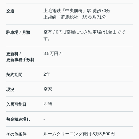
上毛電鉄
「
中央前橋
」駅 徒歩70分
交通
上越線
「
群馬総社
」駅 徒歩71分
空有 / 0円 1部屋につき駐車場は1台までで
駐車場 / 月額
す。
3.5万円 / -
更新料 /
更新事務手数料
2年
契約期間
空家
現況
即時
入居可能日
-
敷金積み増し
ルームクリーニング費用:3万8,500円
その他条件