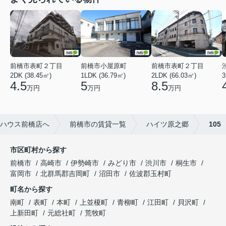
前橋市表町２丁目
前橋市小屋原町
前橋市表町２丁目
2DK (38.45㎡)
1LDK (36.79㎡)
2LDK (66.03㎡)
3
4.5
5
8.5
万円
万円
万円
ハウス前橋店へ
前橋市の賃貸一覧
ハイツ原之郷
105
市区町村から探す
前橋市
高崎市
伊勢崎市
みどり市
渋川市
桐生市
富岡市
北群馬郡吉岡町
沼田市
佐波郡玉村町
町名から探す
南町
表町
本町
上並榎町
青柳町
江田町
貝沢町
上新田町
元総社町
荒牧町