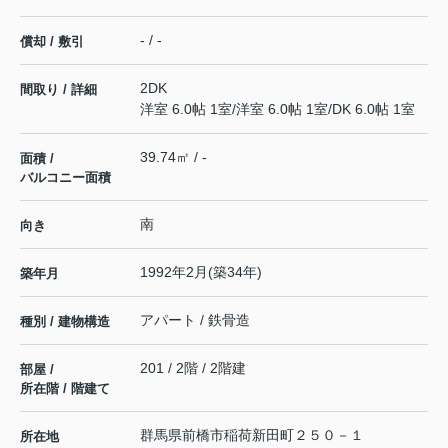
- / -
償却 / 敷引
2DK
間取り / 詳細
洋室 6.0帖 1室
/
洋室 6.0帖 1室
/
DK 6.0帖 1室
39.74㎡ / -
面積 /
バルコニー面積
南
向き
1992年2月(築34年)
築年月
アパート / 鉄骨造
種別 / 建物構造
201 / 2階 / 2階建
部屋 /
所在階 / 階建て
群馬県
前橋市
稲荷新田町
２５０－１
所在地