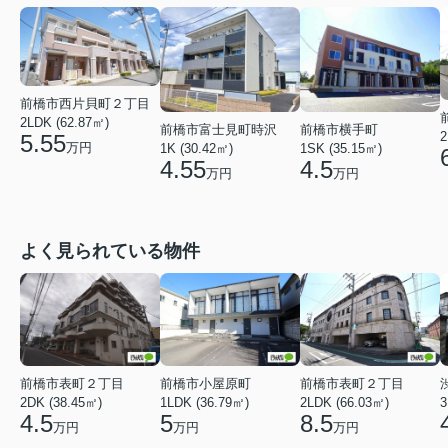
前橋市西片貝町２丁目
2LDK (62.87㎡)
前橋市富士見町時沢
前橋市横手町
2
5.55
万円
1K (30.42㎡)
1SK (35.15㎡)
4.55
4.5
万円
万円
よく見られている物件
前橋市表町２丁目
前橋市小屋原町
前橋市表町２丁目
2DK (38.45㎡)
1LDK (36.79㎡)
2LDK (66.03㎡)
3
4.5
5
8.5
万円
万円
万円