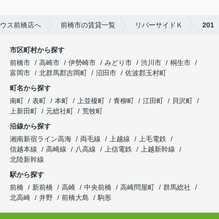
ウス前橋店へ
前橋市の賃貸一覧
リバーサイドＫ
201
市区町村から探す
前橋市
高崎市
伊勢崎市
みどり市
渋川市
桐生市
富岡市
北群馬郡吉岡町
沼田市
佐波郡玉村町
町名から探す
南町
表町
本町
上並榎町
青柳町
江田町
貝沢町
上新田町
元総社町
荒牧町
沿線から探す
湘南新宿ライン高海
両毛線
上越線
上毛電鉄
信越本線
高崎線
八高線
上信電鉄
上越新幹線
北陸新幹線
駅から探す
前橋
新前橋
高崎
中央前橋
高崎問屋町
群馬総社
北高崎
井野
前橋大島
駒形