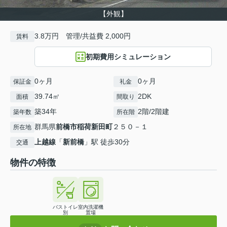
【外観】
3.8万円 管理/共益費 2,000円
賃料
初期費用シミュレーション
0ヶ月
0ヶ月
保証金
礼金
39.74㎡
2DK
面積
間取り
築34年
2階/2階建
築年数
所在階
群馬県
前橋市
稲荷新田町
２５０－１
所在地
上越線
「
新前橋
」駅 徒歩30分
交通
物件の特徴
バストイレ
室内洗濯機
別
置場