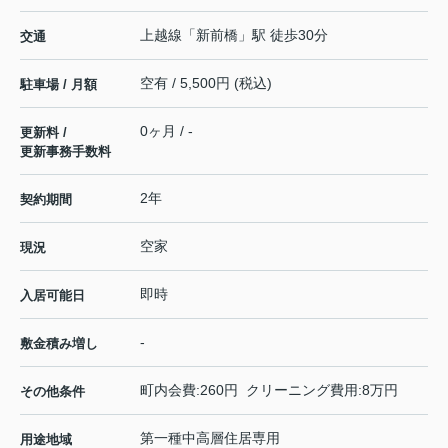
上越線
「
新前橋
」駅 徒歩30分
交通
空有 / 5,500円 (税込)
駐車場 / 月額
0ヶ月 / -
更新料 /
更新事務手数料
2年
契約期間
空家
現況
即時
入居可能日
-
敷金積み増し
町内会費:260円 クリーニング費用:8万円
その他条件
第一種中高層住居専用
用途地域