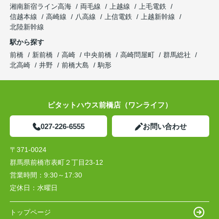
湘南新宿ライン高海
両毛線
上越線
上毛電鉄
信越本線
高崎線
八高線
上信電鉄
上越新幹線
北陸新幹線
駅から探す
前橋
新前橋
高崎
中央前橋
高崎問屋町
群馬総社
北高崎
井野
前橋大島
駒形
ピタットハウス前橋店（ワンライフ）
027-226-6555
お問い合わせ
〒371-0024
群馬県前橋市表町２丁目23-12
営業時間：
9:30～17:30
定休日：
水曜日
トップページ