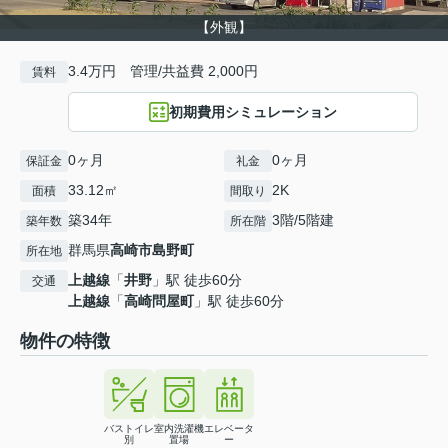
【外観】
3.4万円 管理/共益費 2,000円
賃料
初期費用シミュレーション
0ヶ月
0ヶ月
保証金
礼金
33.12㎡
2K
面積
間取り
築34年
3階/5階建
築年数
所在階
群馬県
高崎市
島野町
所在地
上越線
「
井野
」駅 徒歩60分
交通
上越線
「
高崎問屋町
」駅 徒歩60分
物件の特徴
バストイレ
室内洗濯機
エレベータ
別
置場
ー