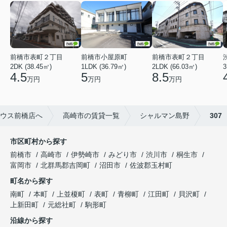
前橋市表町２丁目
前橋市小屋原町
前橋市表町２丁目
2DK (38.45㎡)
1LDK (36.79㎡)
2LDK (66.03㎡)
3
4.5
5
8.5
万円
万円
万円
ウス前橋店へ
高崎市の賃貸一覧
シャルマン島野
307
市区町村から探す
前橋市
高崎市
伊勢崎市
みどり市
渋川市
桐生市
富岡市
北群馬郡吉岡町
沼田市
佐波郡玉村町
町名から探す
南町
本町
上並榎町
表町
青柳町
江田町
貝沢町
上新田町
元総社町
駒形町
沿線から探す