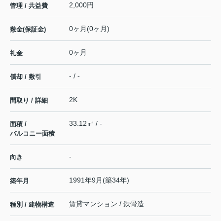
2,000円
管理 / 共益費
0ヶ月(0ヶ月)
敷金(保証金)
0ヶ月
礼金
- / -
償却 / 敷引
2K
間取り / 詳細
33.12㎡ / -
面積 /
バルコニー面積
-
向き
1991年9月(築34年)
築年月
賃貸マンション / 鉄骨造
種別 / 建物構造